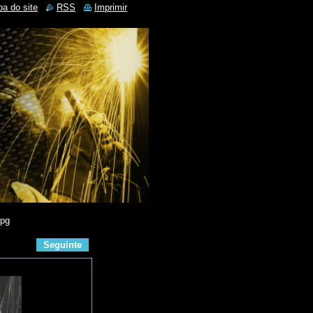
a do site
RSS
Imprimir
jpg
Seguinte