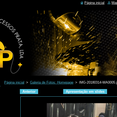
Página inicial
Map
Página inicial
>
Galeria de Fotos: Homepage
>
IMG-20180314-WA0005.
Anterior
Apresentação em slides