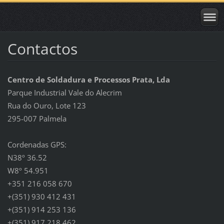
Contactos
Centro de Soldadura e Processos Prata, Lda
Parque Industrial Vale do Alecrim
Rua do Ouro, Lote 123
295-007 Palmela
Cordenadas GPS:
N38º 36.52
W8º 54.951
+351 216 058 670
+(351) 930 412 431
+(351) 914 253 136
+(351) 917 218 462